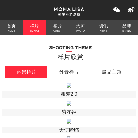
首页
样片
客片
大师
资讯
品牌
HOME
SMAPLE
GUEST
PHOTO
NEWS
BRANK
内景样片
外景样片
爆品主题
酣梦2.0
紫花神
天使降临