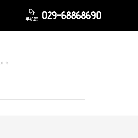
讯
l life