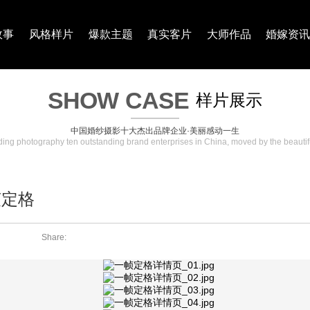
故事
风格样片
爆款主题
真实客片
大师作品
婚嫁资
SHOW
CASE
样片展示
中国婚纱摄影十大杰出品牌企业·美丽感动一生
ng photography ten outstanding brand enterprises in China, moved by the beautifu
帧定格
Share: